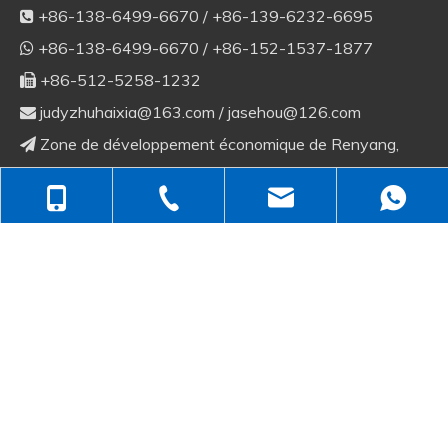
+86-138-6499-6670 / +86-139-6232-6695

+86-138-6499-6670 / +86-152-1537-1877

+86-512-5258-1232

judyzhuhaixia@163.com
/
jasehou@126.com

Zone de développement économique de Renyang,

ville de Zhitang, Changshu, Jiangsu, Chine
RÉSEAUX SOCIAUX
+86-512-5258-1232
droits d'auteur
2022
Changshu Weicheng Nonwoven

Equipment Co., Ltd. Tous droits réservés
Sitemap
| Soutenu par
Leadong
+86-138-6499-6670
judyzhuhaixia@163.com