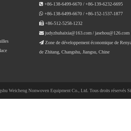

+86-138-6499-6670 / +86-139-6232-6695

+86-138-6499-6670 / +86-152-1537-1877

+86-512-5258-1232

judyzhuhaixia@163.com
/
jasehou@126.com
illes

Zone de développement économique de Renyan
lace
de Zhitang, Changshu, Jiangsu, Chine
shu Weicheng Nonwoven Equipment Co., Ltd. Tous droits réservés
S