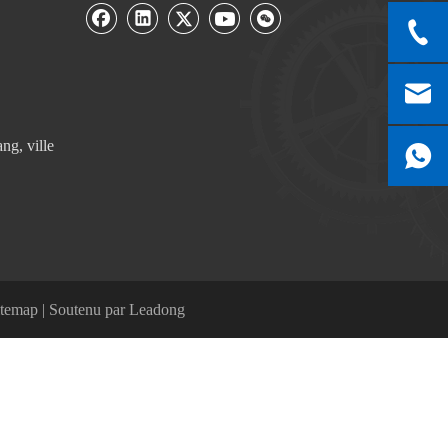
g, ville
itemap
| Soutenu par
Leadong