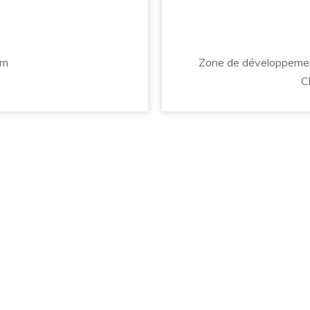
om
Zone de développement
C