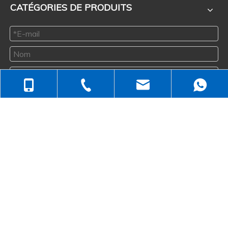
CATÉGORIES DE PRODUITS
+86-512-5258-1232
Soumettre
NOUS CONTACTER
+86-138-6499-6670
judyzhuhaixia@163.com
+86-138-6499-6670 / +86-139-6232-6695
