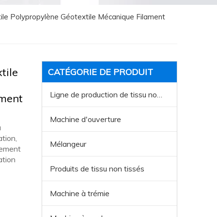
tile Polypropylène Géotextile Mécanique Filament
tile
CATÉGORIE DE PRODUIT
Ligne de production de tissu non tissée
ement
Machine d'ouverture
a
ation,
Mélangeur
rgement
ation
Produits de tissu non tissés
Machine à trémie