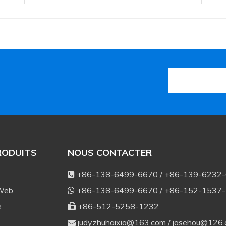
RODUITS
NOUS CONTACTER
+86-138-6499-6670 / +86-139-6232

 Web
+86-138-6499-6670 / +86-152-1537

e
+86-512-5258-1232

judyzhuhaixia@163.com
/
jasehou@126
