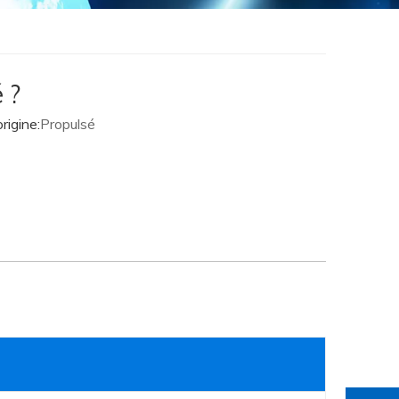
 ?
igine:
Propulsé